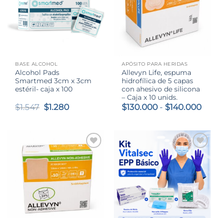
BASE ALCOHOL
APÓSITO PARA HERIDAS
Alcohol Pads
Allevyn Life, espuma
Smartmed 3cm x 3cm
hidrofílica de 5 capas
estéril- caja x 100
con ahesivo de silicona
– Caja x 10 unids.
El
El
Ran
$
1.547
$
1.280
$
130.000
-
$
140.000
precio
precio
de
original
actual
prec
era:
es:
des
$1.547.
$1.280.
$13
has
$14