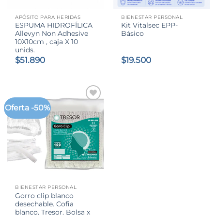
APÓSITO PARA HERIDAS
BIENESTAR PERSONAL
ESPUMA HIDROFÍLICA
Kit Vitalsec EPP-
Allevyn Non Adhesive
Básico
10X10cm , caja X 10
unids.
$
51.890
$
19.500
Oferta -50%
BIENESTAR PERSONAL
Gorro clip blanco
desechable. Cofia
blanco. Tresor. Bolsa x