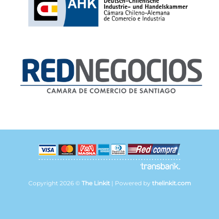
Copyright 2026 ©
The Linkit
| Powered by
thelinkit.com