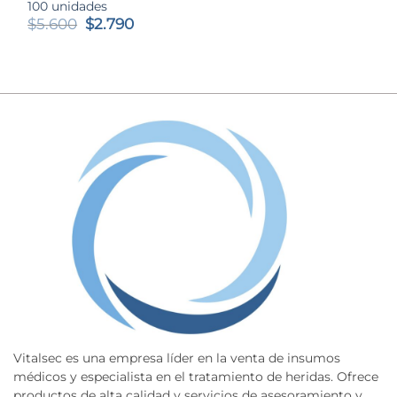
100 unidades
El
El
$
5.600
$
2.790
precio
precio
original
actual
era:
es:
$5.600.
$2.790.
Vitalsec es una empresa líder en la venta de insumos
médicos y especialista en el tratamiento de heridas. Ofrece
productos de alta calidad y servicios de asesoramiento y