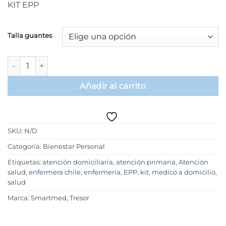
KIT EPP
Talla guantes
Kit Vitalsec EPP- Básico cantidad
Añadir al carrito
SKU:
N/D
Categoría:
Bienestar Personal
Etiquetas:
atención domiciliaria
,
atención primaria
,
Atención
salud
,
enfermera chile
,
enfermería
,
EPP
,
kit
,
medico a domicilio
,
salud
Marca:
Smartmed
,
Tresor