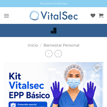
Saltar
Nuestra Empresa
al
contenido
Inicio
/
Bienestar Personal