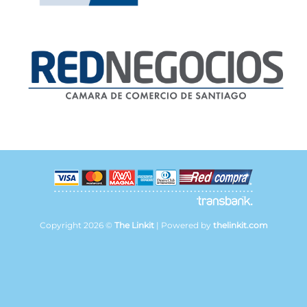
Copyright 2026 ©
The Linkit
| Powered by
thelinkit.com