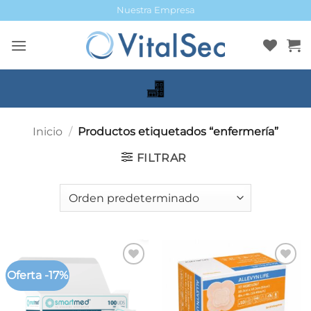
Saltar
Nuestra Empresa
al
contenido
Inicio
/
Productos etiquetados “enfermería”
FILTRAR
Oferta -17%