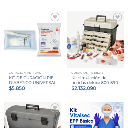
de
precios:
desde
$7.890
hasta
$9.850
CURACIÓN HERIDAS
CURACIÓN HERIDAS
KIT DE CURACIÓN PIE
Kit simulación de
DIABÉTICO UNIVERSAL
heridas deluxe 800-890
$
5.850
$
2.132.090