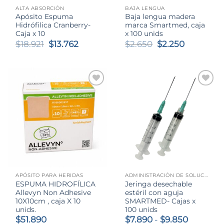
ALTA ABSORCIÓN
BAJA LENGUA
Apósito Espuma
Baja lengua madera
Hidrófilica Cranberry-
marca Smartmed, caja
Caja x 10
x 100 unids
El
El
El
El
$
18.921
$
13.762
$
2.650
$
2.250
precio
precio
precio
precio
original
actual
original
actual
era:
es:
era:
es:
$18.921.
$13.762.
$2.650.
$2.250.
APÓSITO PARA HERIDAS
ADMINISTRACIÓN DE SOLUCIONES
ESPUMA HIDROFÍLICA
Jeringa desechable
Allevyn Non Adhesive
estéril con aguja
10X10cm , caja X 10
SMARTMED- Cajas x
unids.
100 unids
Rango
$
51.890
$
7.890
-
$
9.850