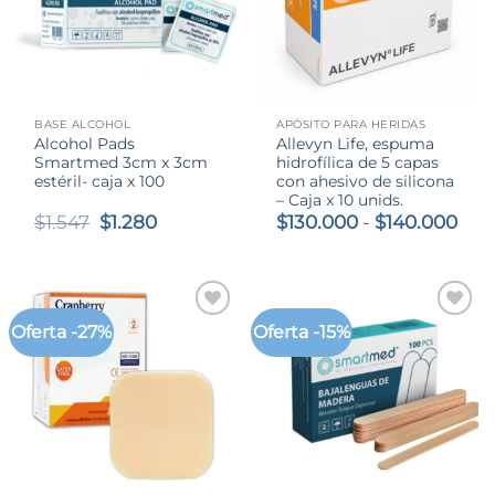
BASE ALCOHOL
APÓSITO PARA HERIDAS
Alcohol Pads
Allevyn Life, espuma
Smartmed 3cm x 3cm
hidrofílica de 5 capas
estéril- caja x 100
con ahesivo de silicona
– Caja x 10 unids.
El
El
Ran
$
1.547
$
1.280
$
130.000
-
$
140.000
precio
precio
de
original
actual
prec
era:
es:
des
$1.547.
$1.280.
$13
has
Oferta -27%
Oferta -15%
$14