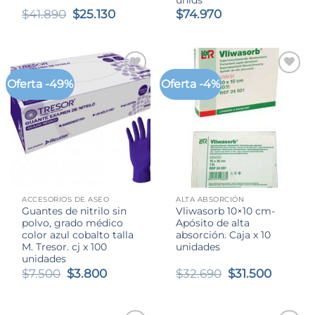
El
El
$
41.890
$
25.130
$
74.970
precio
precio
original
actual
era:
es:
$41.890.
$25.130.
Oferta -49%
Oferta -4%
ACCESORIOS DE ASEO
ALTA ABSORCIÓN
Guantes de nitrilo sin
Vliwasorb 10×10 cm-
polvo, grado médico
Apósito de alta
color azul cobalto talla
absorción. Caja x 10
M. Tresor. cj x 100
unidades
unidades
El
El
El
El
$
7.500
$
3.800
$
32.690
$
31.500
precio
precio
precio
precio
original
actual
original
actual
era:
es:
era:
es: