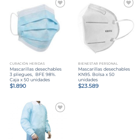
$7.500.
$3.800.
$32.690.
$31.500
CURACIÓN HERIDAS
BIENESTAR PERSONAL
Mascarillas desechables
Mascarillas desechables
3 pliegues, BFE 98%.
KN95. Bolsa x 50
Caja x 50 unidades
unidades
$
1.890
$
23.589