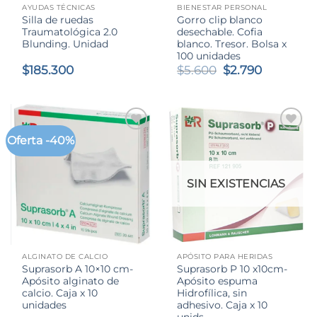
AYUDAS TÉCNICAS
BIENESTAR PERSONAL
Silla de ruedas
Gorro clip blanco
Traumatológica 2.0
desechable. Cofia
Blunding. Unidad
blanco. Tresor. Bolsa x
100 unidades
El
El
$
185.300
$
5.600
$
2.790
precio
precio
original
actual
era:
es:
$5.600.
$2.790.
Oferta -40%
SIN EXISTENCIAS
ALGINATO DE CALCIO
APÓSITO PARA HERIDAS
Suprasorb A 10×10 cm-
Suprasorb P 10 x10cm-
Apósito alginato de
Apósito espuma
calcio. Caja x 10
Hidrofílica, sin
unidades
adhesivo. Caja x 10
unids